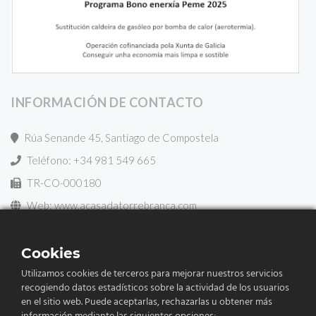
INFORMACIÓN DE CONTACTO
Rúa Senande 45, Santiago de Compostela
Teléfono: +34 981 549 665
TR-CO-000180
Web: www.acasadatorrebranca.com
Email: reservas@acasadatorrebranca.com
Cookies
Utilizamos cookies de terceros para mejorar nuestros servicios
recogiendo datos estadísticos sobre la actividad de los usuarios
en el sitio web. Puede aceptarlas, rechazarlas u obtener más